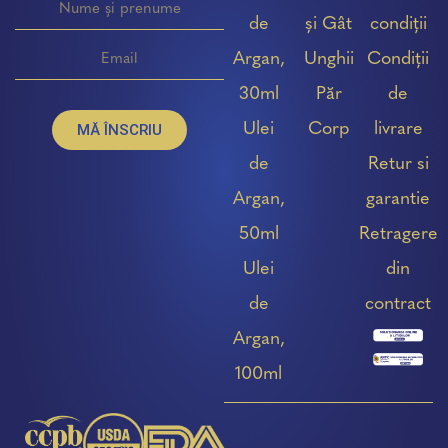
de
și Gât
condiții
Argan,
Unghii
Condiții
30ml
Păr
de
Ulei
Corp
livrare
MĂ ÎNSCRIU
de
Retur si
Argan,
garantie
50ml
Retragere
Ulei
din
de
contract
Argan,
100ml