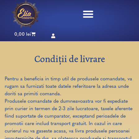
0,00
lei
Condiții de livrare
Pentru a beneficia in timp util de produsele comandate, va
rugam sa furnizati toate datele referitoare la adresa unde
doriti sa primiti comanda.
Produsele comandate de dumneavoastra vor fi expediate
prin curier in termen de 2-3 zile lucratoare, taxele aferente
fiind suportate de cumparator, exceptand perioadele de
promotii care includ transport gratuit. In cazul in care
curierul nu va gaseste acasa, va livra produsele persoanei
imputernicite de dvs. sa plateasca produsele si transportul.