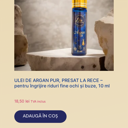
ULEI DE ARGAN PUR, PRESAT LA RECE –
pentru îngrijire riduri fine ochi și buze, 10 ml
18,50
lei
TVA inclus
ADAUGĂ ÎN COȘ