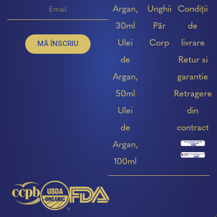
Argan,
Unghii
Condiții
30ml
Păr
de
Ulei
Corp
livrare
MĂ ÎNSCRIU
de
Retur si
Argan,
garantie
50ml
Retragere
Ulei
din
de
contract
Argan,
100ml